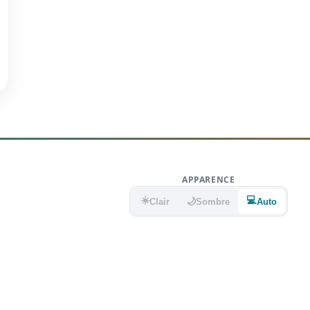
APPARENCE
☀️
💻
🌙
Clair
Sombre
Auto