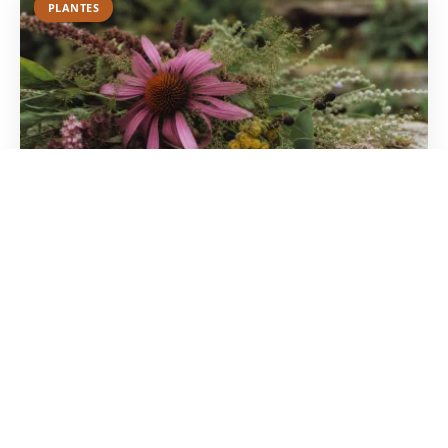
PLANTES
Fleurs commençant par la lettre E :
liste et guide complet
Explorez une galerie botanique unique : de
l'échinacée médicinale à l'edelweiss des cimes.
Identifiez facilement ces variétés et apprenez à les
cultiver.