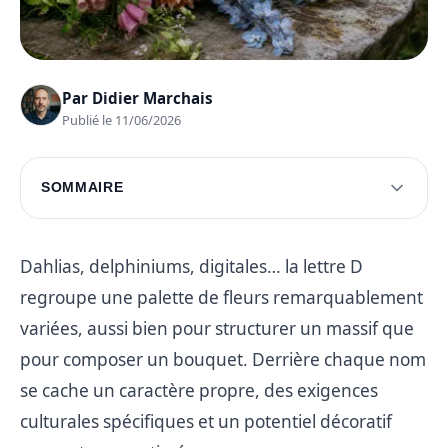
Par
Didier Marchais
Publié le 11/06/2026
SOMMAIRE
Variétés populaires de fleurs en D
Conseils de culture pour les fleurs en D
Dahlias, delphiniums, digitales… la lettre D
regroupe une palette de fleurs remarquablement
Utilisations et associations florales
variées, aussi bien pour structurer un massif que
Problèmes courants et solutions
pour composer un bouquet. Derrière chaque nom
Questions fréquentes
se cache un caractère propre, des exigences
culturales spécifiques et un potentiel décoratif