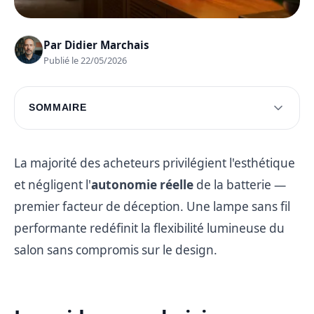
Par
Didier Marchais
Publié le 22/05/2026
SOMMAIRE
Le guide pour choisir une lampe de salon sans
fil
La majorité des acheteurs privilégient l'esthétique
Sélection des meilleurs modèles disponibles
et négligent l'
autonomie réelle
de la batterie —
Questions fréquentes
premier facteur de déception. Une lampe sans fil
performante redéfinit la flexibilité lumineuse du
salon sans compromis sur le design.