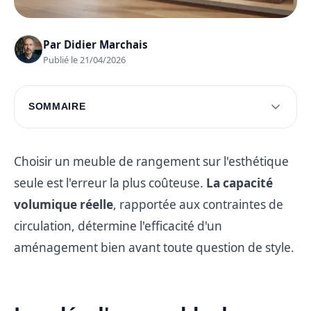
Par
Didier Marchais
Publié le 21/04/2026
SOMMAIRE
Les clés d'un meuble de rangement idéal
Décodage des tendances actuelles en
Choisir un meuble de rangement sur l'esthétique
rangement
seule est l'erreur la plus coûteuse.
La capacité
Questions fréquentes
volumique réelle
, rapportée aux contraintes de
circulation, détermine l'efficacité d'un
aménagement bien avant toute question de style.