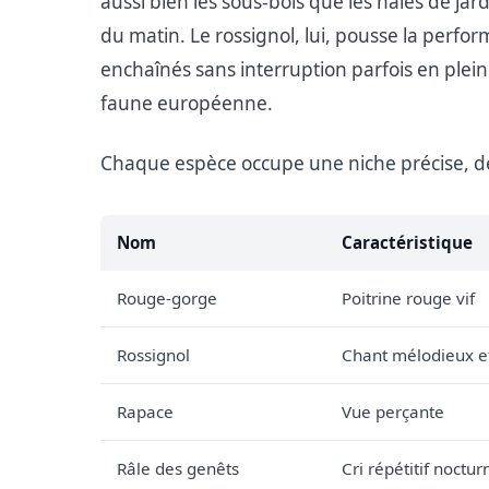
aussi bien les sous-bois que les haies de ja
du matin. Le rossignol, lui, pousse la perform
enchaînés sans interruption parfois en pleine
faune européenne.
Chaque espèce occupe une niche précise, déf
Nom
Caractéristique
Rouge-gorge
Poitrine rouge vif
Rossignol
Chant mélodieux e
Rapace
Vue perçante
Râle des genêts
Cri répétitif noctur