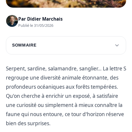
Par
Didier Marchais
Publié le 31/05/2026
SOMMAIRE
Animaux aquatiques avec S
Animaux terrestres avec S
Serpent, sardine, salamandre, sanglier… La lettre S
regroupe une diversité animale étonnante, des
Oiseaux avec S
profondeurs océaniques aux forêts tempérées.
Reptiles et amphibiens avec S
Qu'on cherche à enrichir un exposé, à satisfaire
Questions fréquentes
une curiosité ou simplement à mieux connaître la
faune qui nous entoure, ce tour d'horizon réserve
bien des surprises.